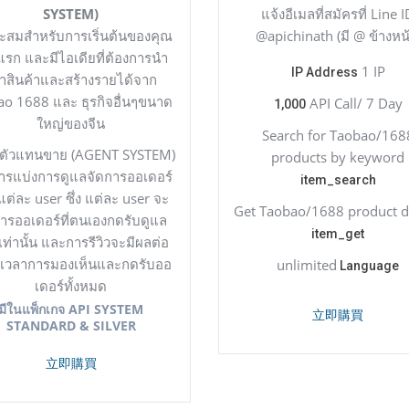
SYSTEM)
แจ้งอีเมลที่สมัครที่ Line 
ะสมสำหรับการเริ่นต้นของคุณ
@apichinath (มี @ ข้างหน้
งแรก และมีไอเดียที่ต้องการนำ
1 IP
IP Address
้าสินค้าและสร้างรายได้จาก
ao 1688 และ ธุรกิจอื่นๆขนาด
API Call/ 7 Day
1,000
ใหญ่ของจีน
Search for Taobao/168
ตัวแทนขาย (AGENT SYSTEM)
products by keyword
ารแบ่งการดูแลจัดการออเดอร์
item_search
ต่ละ user ซึ่ง แต่ละ user จะ
Get Taobao/1688 product de
การออเดอร์ที่ตนเองกดรับดูแล
item_get
เท่านั้น และการรีวิวจะมีผลต่อ
เวลาการมองเห็นและกดรับออ
unlimited
Language
เดอร์ทั้งหมด
มีในแพ็กเกจ API SYSTEM
立即購買
STANDARD & SILVER
立即購買