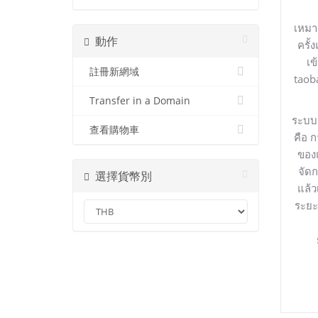
เหมา
動作
ครั้
เข
註冊新網域
taob
Transfer in a Domain
ระบบ
查看購物車
คือ
ก
ของแ
จัด
選擇貨幣別
แล้ว
ระยะ