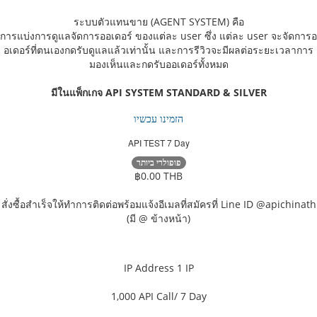
ระบบตัวแทนขาย (AGENT SYSTEM) คือ
การแบ่งการดูแลจัดการออเดอร์ ของแต่ละ user ซึ่ง แต่ละ user จะจัดการอ
อเดอร์ที่ตนเองกดรับดูแลแล้วเท่านั้น และการรีวิวจะมีผลต่อระยะเวลาการ
มองเห็นและกดรับออเดอร์ทั้งหมด
มีในแพ็กเกจ API SYSTEM STANDARD & SILVER
הזמינו עכשיו
API TEST 7 Day
פופולרי ביותר
฿0.00 THB
สั่งซื้อสำเร็จให้ทำการติดต่อพร้อมแจ้งอีเมลที่สมัครที่ Line ID @apichinath
(มี @ ข้างหน้า)
IP Address
1 IP
1,000
API Call/ 7 Day